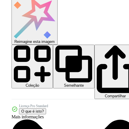
Reimagine esta imagem
Coleção
Semelhante
Compartilhar
Licença Pro Standard
O que é isto?
Mais informações