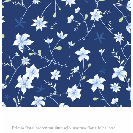
Prêmio floral padronizar ilustração. abstrato flor e folha lotado estilo. flor lua em noite fundo. encontrar preencher padronizar em amostras Vetor Pro