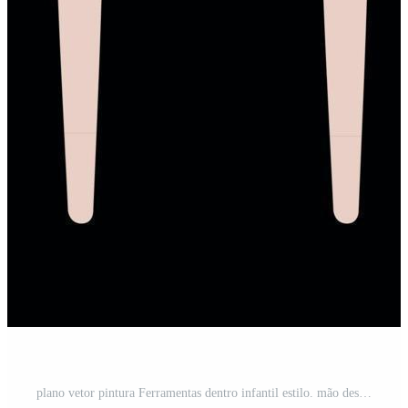
plano vetor pintura Ferramentas dentro infantil estilo. mão desenhado arte suprimentos Vetor Pro