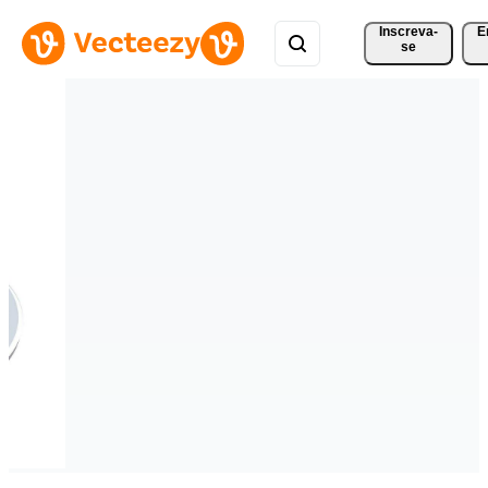
Inscreva-
E
se