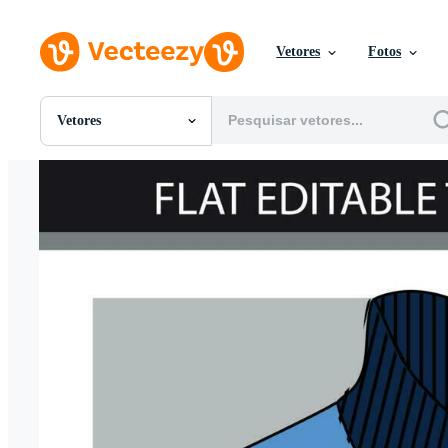
Vetores
Fotos
Vetores
Todas Imagens
Fotos
PNGs
PSDs
SVGs
Modelos
Vetores
Videos
Motion graphics
Imagens Editoriais
Eventos Editoriais