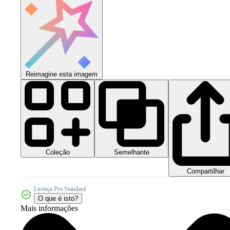
Reimagine esta imagem
Coleção
Semelhante
Compartilhar
Licença Pro Standard
O que é isto?
Mais informações