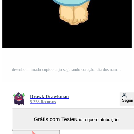
desenho animado cupido anjo segurando coração. dia dos namorados dia Vetor Pro
Drawk Drawkman
Seguir
5.358 Recursos
Grátis com Teste
Não requere atribuição!