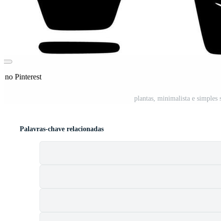
r no Pinterest
plantas, minimalista e simples 
Palavras-chave relacionadas