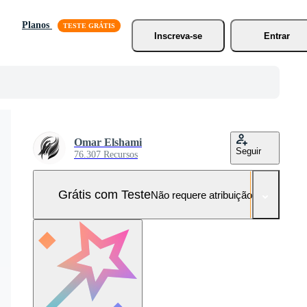
Planos
Inscreva-se
Entrar
Omar Elshami
Seguir
76.307 Recursos
Grátis com Teste
Não requere atribuição!