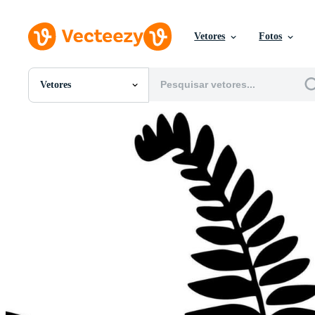
Vetores
Fotos
Vetores
Todas Imagens
Fotos
PNGs
PSDs
SVGs
Modelos
Vetores
Videos
Motion graphics
Imagens Editoriais
Eventos Editoriais