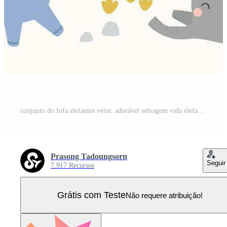
conjunto do fofa elefantes vetor. adorável selvagem vida elefante dentro diferente poses, feliz, sentado, borboleta, flor, árvore. feliz selvagem animais ilustração Projeto para Educação, crianças, poster, adesivos. Vetor Pro
Prasong Tadoungsorn
Seguir
7.917 Recursos
Grátis com Teste
Não requere atribuição!