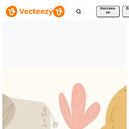
Inscreva-
E
se