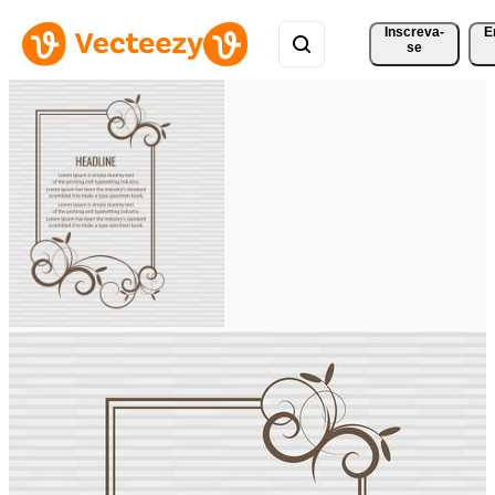
Inscreva-
E
se