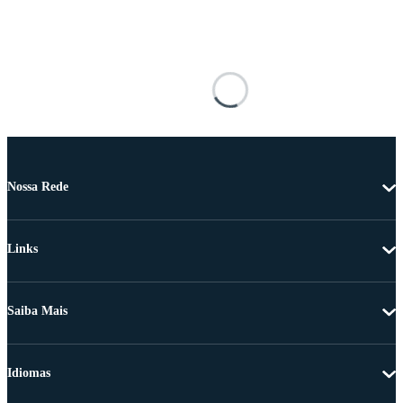
Nossa Rede
Links
Saiba Mais
Idiomas