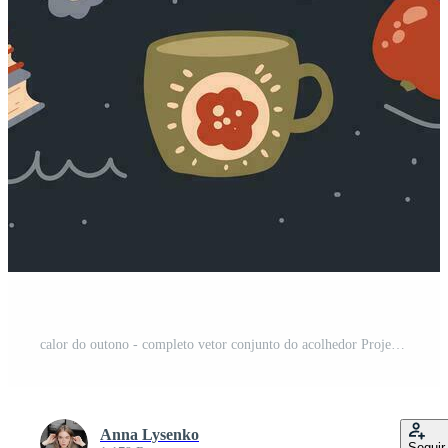
calor do outono - completo vetor conjunto do acolhedor Projeto elementos. casa decoração, folhagem, abóboras, suéter, e mais. colorida plano ilustração isolado Vetor Grátis
Anna Lysenko
Seguir