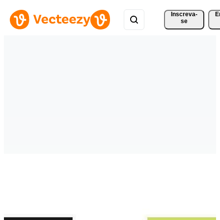
Inscreva-
E
se