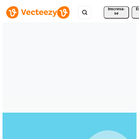
Inscreva-
E
se