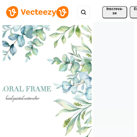
Inscreva-
E
se