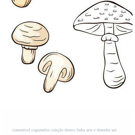
comestível cogumelos coleção dentro linha arte e desenho animado estilo. mão desenhado Comida desenhos. floresta plantas esboços. perfeito para receita, cardápio, rótulo, ícone, embalagem. vetor ilustração isolado. Vetor Pro