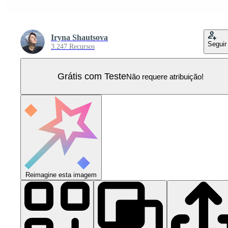
Iryna Shautsova
Seguir
3.247 Recursos
Grátis com Teste
Não requere atribuição!
Reimagine esta imagem