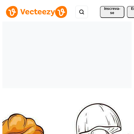
Inscreva-
E
se