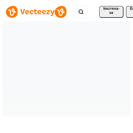
Inscreva-
E
se