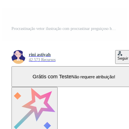
Procrastinação vetor ilustração com procrastinar preguiçoso homem de negocios empregados trabalhos do escritório trabalhador dentro plano o negócio desenho animado fundo Vetor Pro
rini astiyah
Seguir
42.573 Recursos
Grátis com Teste
Não requere atribuição!