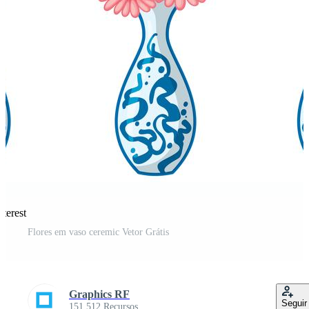
terest
Flores em vaso ceremic Vetor Grátis
Graphics RF
Seguir
151.512 Recursos