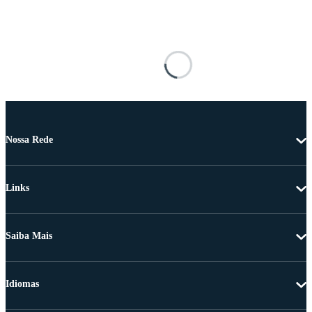
Nossa Rede
Links
Saiba Mais
Idiomas