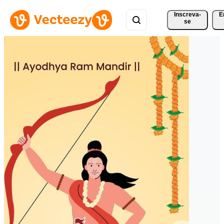
Inscreva-
E
se