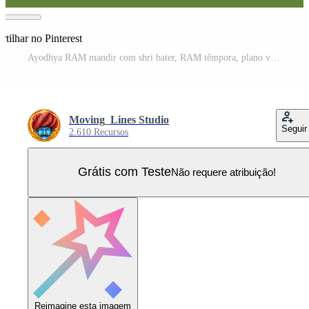
tilhar no Pinterest
Ayodhya RAM mandir com shri bater, RAM têmpora, plano vetor Vetor Pro
Moving_Lines Studio
Seguir
2.610 Recursos
Grátis com Teste
Não requere atribuição!
Reimagine esta imagem