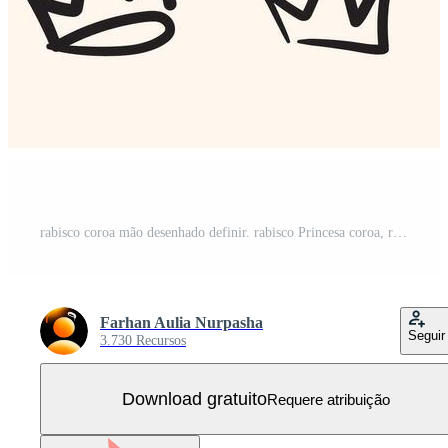
rabisco coroa mão desenhado definir. rabisco Princesa coroa, rainha tiara. linha esboço real elemento com ilustração estilo rabisco e linha arte Vetor Grátis
Farhan Aulia Nurpasha
Seguir
3.730 Recursos
Download gratuito
Requere atribuição