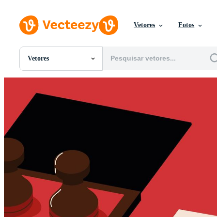
Vetores
Fotos
Vetores
Todas Imagens
Fotos
PNGs
PSDs
SVGs
Modelos
Vetores
Videos
Motion graphics
Imagens Editoriais
Eventos Editoriais