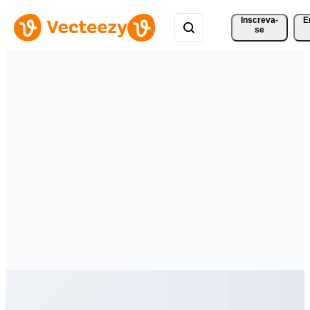
Inscreva-
E
se