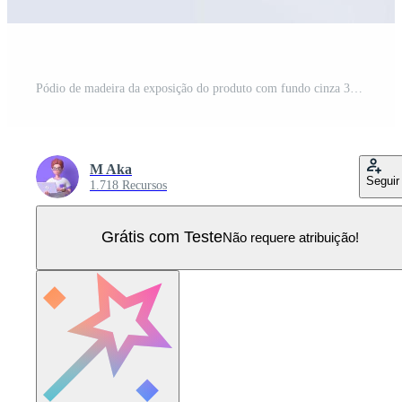
Pódio de madeira da exposição do produto com fundo cinza 3D com plataforma geométrica de folhas. fundo cinza vetor 3d render com pódio. suporte de madeira para mostrar o produto cosmético. vitrine de palco em tela branca de pedestal Vetor Pro
M Aka
Seguir
1.718 Recursos
Grátis com Teste
Não requere atribuição!