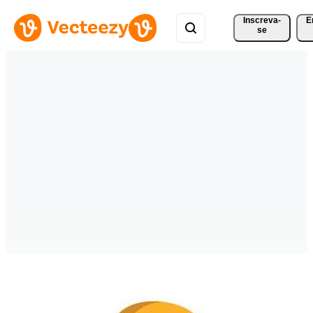
Inscreva-
E
se