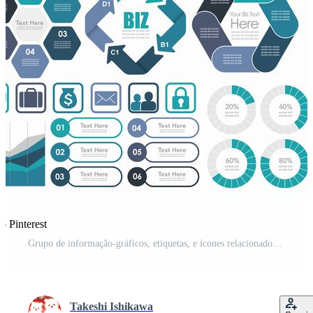
o Pinterest
Grupo de informação-gráficos, etiquetas, e ícones relacionados com o negócio assorted isolados no fundo branco. Vetor Grátis
Takeshi Ishikawa