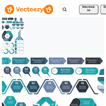
Inscreva-
E
se