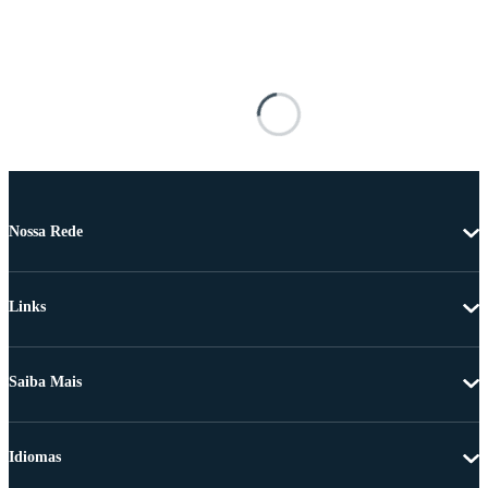
Nossa Rede
Links
Saiba Mais
Idiomas