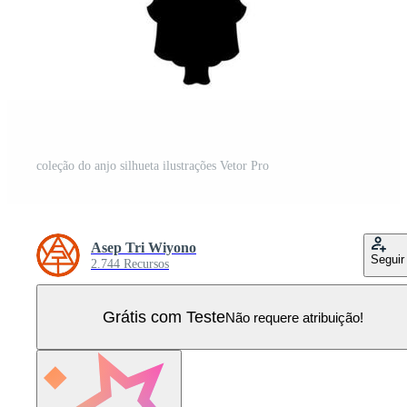
coleção do anjo silhueta ilustrações Vetor Pro
Asep Tri Wiyono
Seguir
2.744 Recursos
Grátis com Teste
Não requere atribuição!