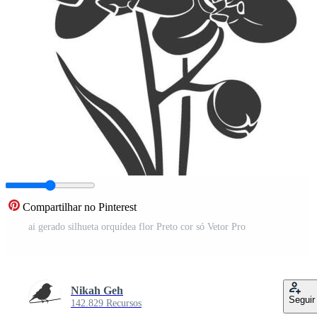
Compartilhar no Pinterest
ai gerado silhueta orquídea flor Preto cor só Vetor Pro
Nikah Geh
Seguir
142.829 Recursos