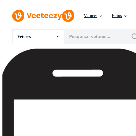
Vetores
Fotos
Vetores
Todas Imagens
Fotos
PNGs
PSDs
SVGs
Modelos
Vetores
Videos
Motion graphics
Imagens Editoriais
Eventos Editoriais