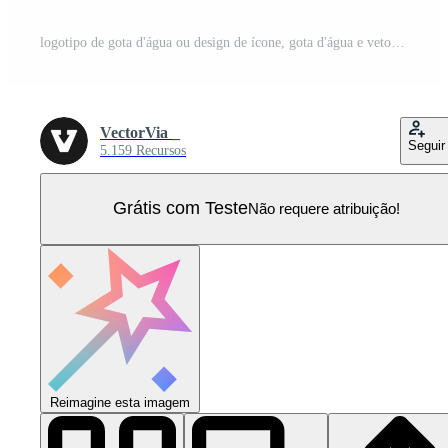
logotipo de gota d'água ou design de ícone, gota d'água e vetor de cor azul Vetor Pro
VectorVia _
Seguir
5.159 Recursos
Grátis com Teste
Não requere atribuição!
Reimagine esta imagem