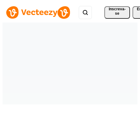
Inscreva-
E
se