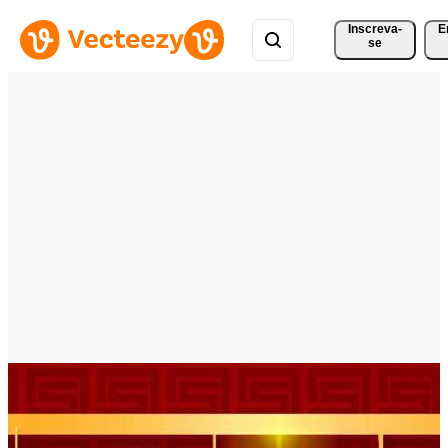
Inscreva-
E
se