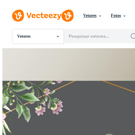
Vetores
Fotos
Vetores
Todas Imagens
Fotos
PNGs
PSDs
SVGs
Modelos
Vetores
Videos
Motion graphics
Imagens Editoriais
Eventos Editoriais