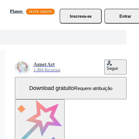
Planos
Inscreva-se
Entrar
Agnet Art
Seguir
1.884 Recursos
Download gratuito
Requere atribuição