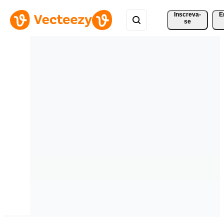
Inscreva-
E
se