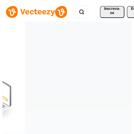
Inscreva-
E
se