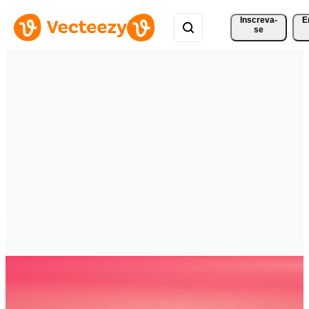
Inscreva-
E
se