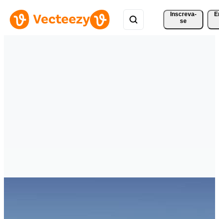
Inscreva-
E
se