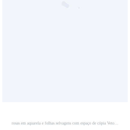
rosas em aquarela e folhas selvagens com espaço de cópia Vetor Grátis