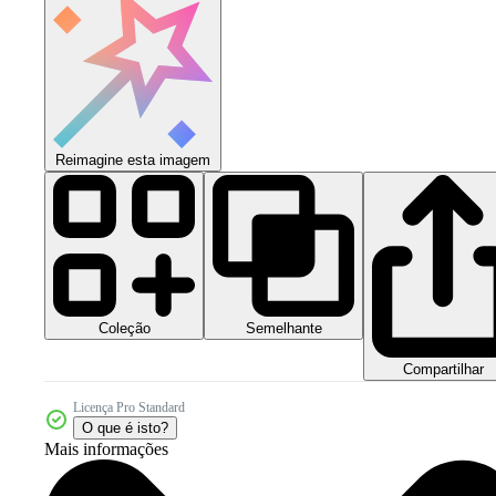
Reimagine esta imagem
Coleção
Semelhante
Compartilhar
Licença Pro Standard
O que é isto?
Mais informações