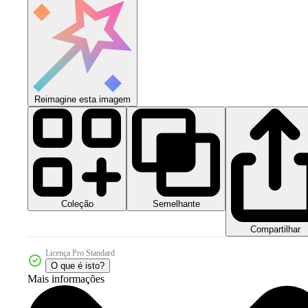
Reimagine esta imagem
Coleção
Semelhante
Compartilhar
Licença Pro Standard
O que é isto?
Mais informações