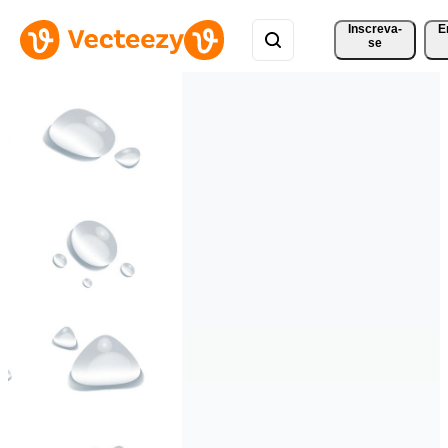
Inscreva-
E
se