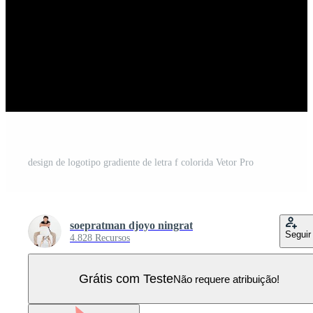
design de logotipo gradiente de letra f colorida Vetor Pro
soepratman djoyo ningrat
Seguir
4.828 Recursos
Grátis com Teste
Não requere atribuição!