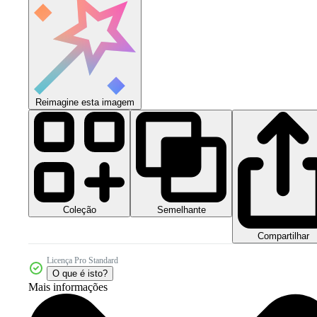
Reimagine esta imagem
Coleção
Semelhante
Compartilhar
Licença Pro Standard
O que é isto?
Mais informações