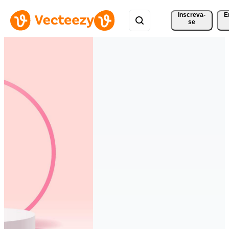
Inscreva-
E
se