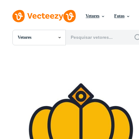
Vetores
Fotos
Vetores
Todas Imagens
Fotos
PNGs
PSDs
SVGs
Modelos
Vetores
Videos
Motion graphics
Imagens Editoriais
Eventos Editoriais