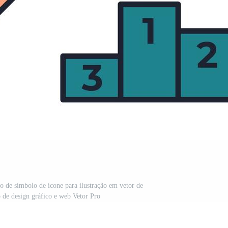
o de símbolo de ícone para ilustração em vetor de
o de design gráfico e web Vetor Pro