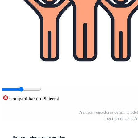
Compartilhar no Pinterest
Prêmios vencedores definir model
logotipo de coleçã
Palavras-chave relacionadas