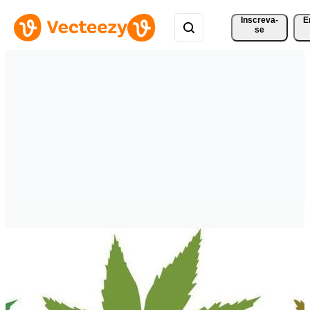
Inscreva-
E
se