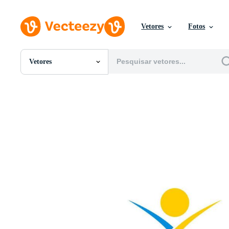
Vetores
Fotos
Vetores
Todas Imagens
Fotos
PNGs
PSDs
SVGs
Modelos
Vetores
Videos
Motion graphics
Imagens Editoriais
Eventos Editoriais