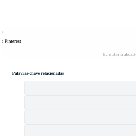
o Pinterest
livro aberto abstra
Palavras-chave relacionadas