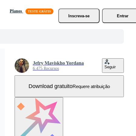
Planos
Inscreva-se
Entrar
Jefry Maviskho Yordana
Seguir
6.475 Recursos
Download gratuito
Requere atribuição