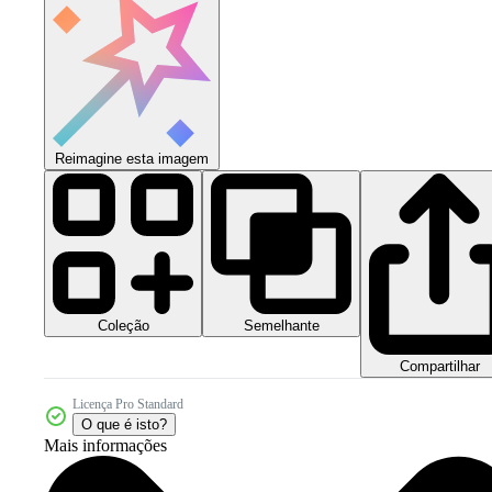
Reimagine esta imagem
Coleção
Semelhante
Compartilhar
Licença Pro Standard
O que é isto?
Mais informações