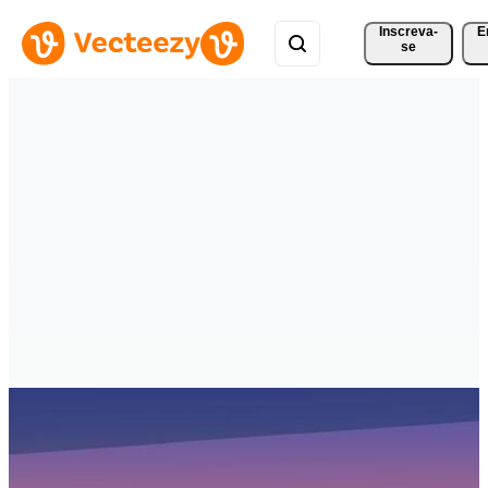
Inscreva-
E
se