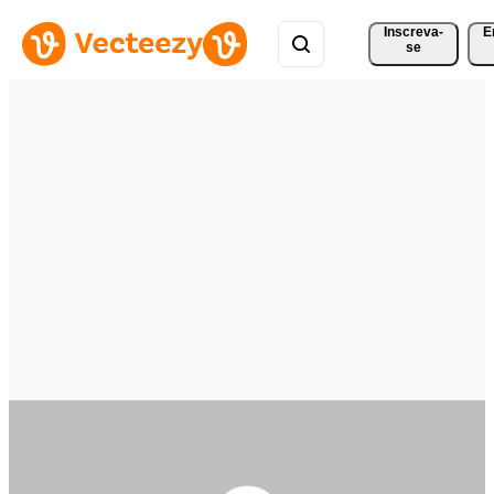
Inscreva-
E
se