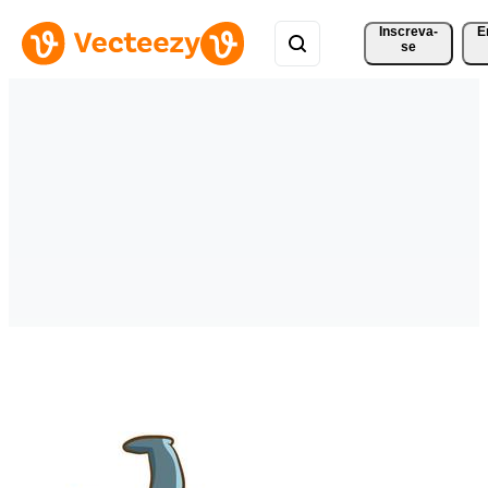
Inscreva-
E
se