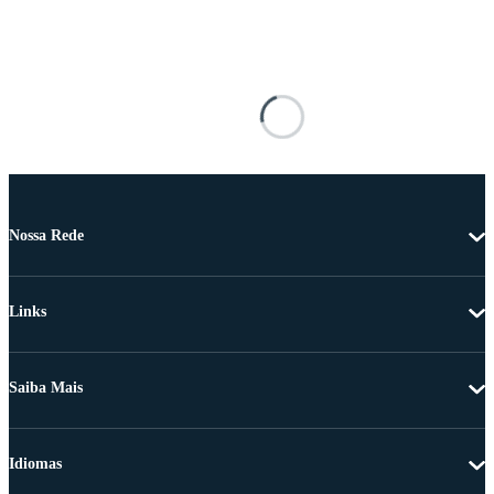
Nossa Rede
Links
Saiba Mais
Idiomas