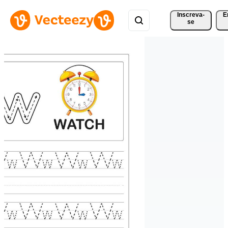
Inscreva-
E
se