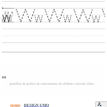
rest
planilhas de prática de rastreamento de alfabeto colorido infantil, w é para relógio Vetor Pro
DESIGN UMO