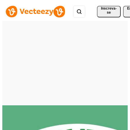
Inscreva-
E
se