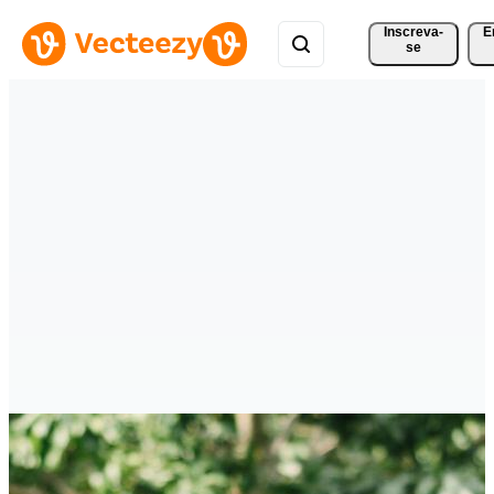
Inscreva-
E
se