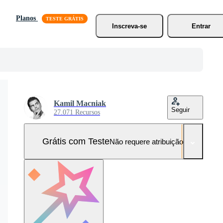
Planos
Inscreva-se
Entrar
Kamil Macniak
Seguir
27.071 Recursos
Grátis com Teste
Não requere atribuição!