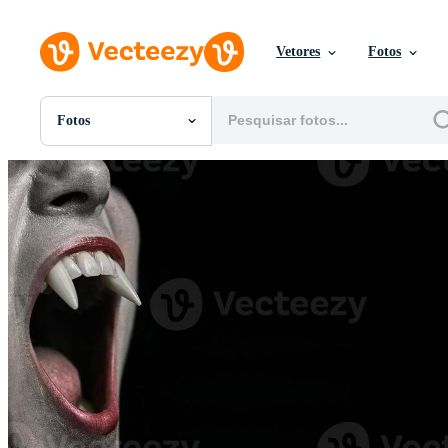
Vetores
Fotos
Fotos
Todas Imagens
Fotos
PNGs
PSDs
SVGs
Modelos
Vetores
Videos
Motion graphics
Imagens Editoriais
Eventos Editoriais