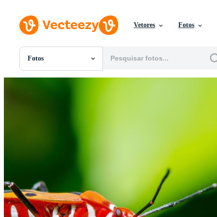
Vetores
Fotos
Fotos
Todas Imagens
Fotos
PNGs
PSDs
SVGs
Modelos
Vetores
Videos
Motion graphics
Imagens Editoriais
Eventos Editoriais