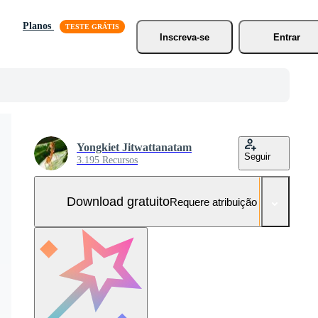
Planos
Inscreva-se
Entrar
Yongkiet Jitwattanatam
Seguir
3.195 Recursos
Download gratuito
Requere atribuição