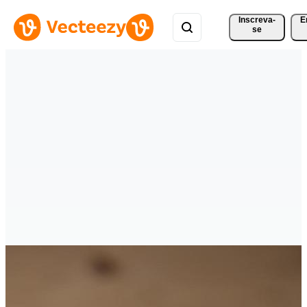
Inscreva-
E
se